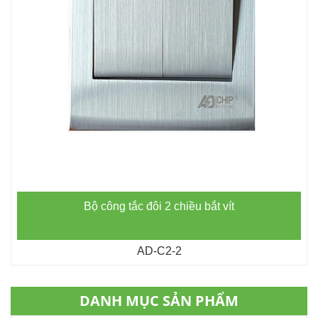
Bộ công tắc đôi 2 chiều bắt vít
AD-C2-2
DANH MỤC SẢN PHẨM