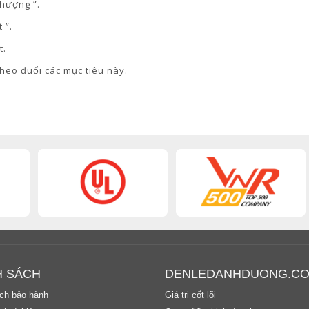
thượng ”.
 ”.
t.
theo đuổi các mục tiêu này.
H SÁCH
DENLEDANHDUONG.C
ch bảo hành
Giá trị cốt lõi