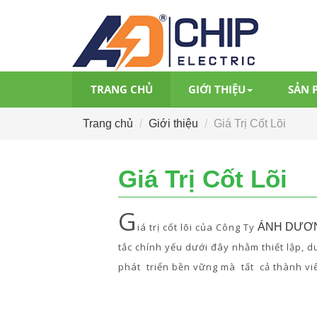
TRANG CHỦ
GIỚI THIỆU
SẢN 
Trang chủ
Giới thiệu
Giá Trị Cốt Lõi
Giá Trị Cốt Lõi
G
iá trị cốt lõi của Công Ty
ÁNH DƯƠ
tắc chính yếu dưới đây nhằm thiết lập, d
phát triển bền vững mà tất cả thành viê