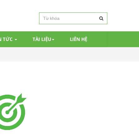
N TỨC
TÀI LIỆU
LIÊN HỆ