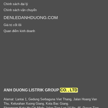
Chính sách đại lý
Chính sách vận chuyển
DENLEDANHDUONG.COM
Giá trị cốt lõi
Quan điểm kinh doanh
ANH DUONG LISTRIK GROUP
CO. , LTD
Alamat: Lantai 1, Gedung Serbaguna Viet Thang, Jalan Hoang Van
Thu, Kelurahan Xuong Giang, Kota Bac Giang.
Showroom Kota Ho Chi Minh: Jalan Tien Lan 14 No. 46, Dusun Tien