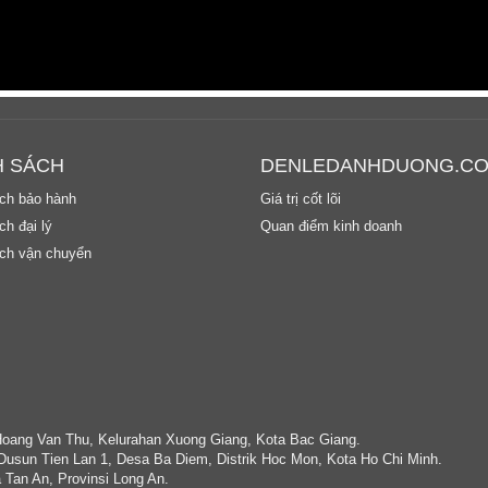
H SÁCH
DENLEDANHDUONG.C
ch bảo hành
Giá trị cốt lõi
h đại lý
Quan điểm kinh doanh
ch vận chuyển
Hoang Van Thu, Kelurahan Xuong Giang, Kota Bac Giang.
Dusun Tien Lan 1, Desa Ba Diem, Distrik Hoc Mon, Kota Ho Chi Minh.
 Tan An, Provinsi Long An.