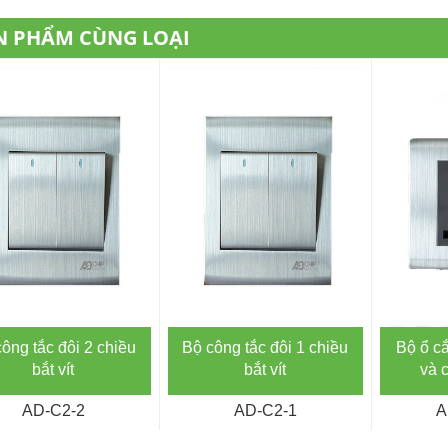
N PHẨM CÙNG LOẠI
ông tắc đôi 2 chiều
Bộ công tắc đôi 1 chiều
Bộ ổ c
bắt vít
bắt vít
và 
AD-C2-2
AD-C2-1
A