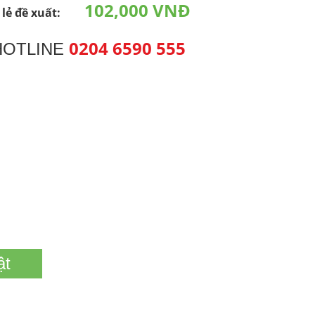
102,000 VNĐ
 lẻ đề xuất:
0204 6590 555
HOTLINE
ật