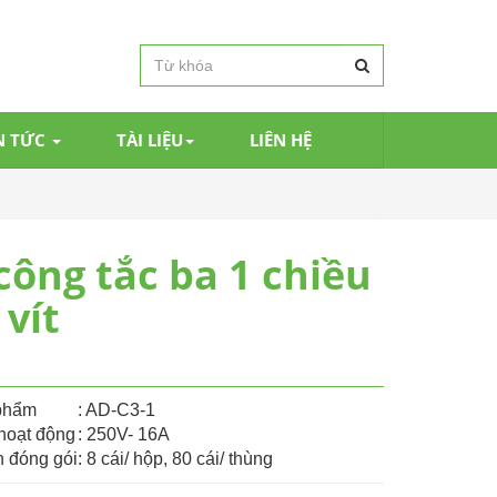
N TỨC
TÀI LIỆU
LIÊN HỆ
công tắc ba 1 chiều
 vít
1
phẩm
: AD-C3-1
hoạt động
: 250V- 16A
 đóng gói
: 8 cái/ hộp, 80 cái/ thùng