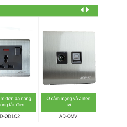
ắm đơn đa năng
Ổ cắm mạng và anten
Bộ ổ cắm đ
công tắc đơn
tivi
n
D-OD1C2
AD-OMV
AD