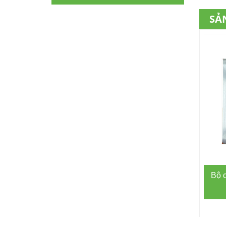
SẢ
Bộ c