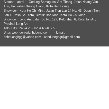
Alamat: Lantai 1, Gedung Serbaguna Viet Thang, Jalan Hoang Van
Thu, Kelurahan Xuong Giang, Kota Bac Giang.
Showroom Kota Ho Chi Minh: Jalan Tien Lan 14 No. 46, Dusun Tien
Lan 1, Desa Ba Diem, Distrik Hoc Mon, Kota Ho Chi Minh.
Showroom Long An: Jalan D5 No. 127, Kelurahan 6, Kota Tan An,
Provinsi Long An.
Telp: 0383 24 24 28 - 0204 6590 555
Situs web: denledanhduong.com
- Email:
anhduongbgg@yahoo.com - anhduongegr@gmail.com