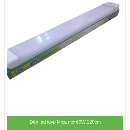
Đèn led tuýp Mica mờ 60W 120cm