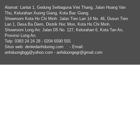
Alamat: Lantai 1, Gedung Serbaguna Viet Thang, Jalan Hoang Van
Thu, Kelurahan Xuong Giang, Kota Bac Giang.
Showroom Kota Ho Chi Minh: Jalan Tien Lan 14 No. 46, Dusun Tien
Lan 1, Desa Ba Diem, Distrik Hoc Mon, Kota Ho Chi Minh.
Showroom Long An: Jalan D5 No. 127, Kelurahan 6, Kota Tan An,
Provinsi Long An.
Telp: 0383 24 24 28 - 0204 6590 555
Situs web: denledanhduong.com
- Email:
anhduongbgg@yahoo.com - anhduongegr@gmail.com