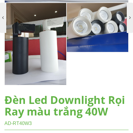
Đèn Led Downlight Rọi
Ray màu trắng 40W
AD-RT40W3