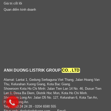
Giá trị cốt lõi
Quan điểm kinh doanh
ANH DUONG LISTRIK GROUP
CO. , LTD
Alamat: Lantai 1, Gedung Serbaguna Viet Thang, Jalan Hoang Van
Thu, Kelurahan Xuong Giang, Kota Bac Giang.
Showroom Kota Ho Chi Minh: Jalan Tien Lan 14 No. 46, Dusun Tien
Lan 1, Desa Ba Diem, Distrik Hoc Mon, Kota Ho Chi Minh.
Showroom Long An: Jalan D5 No. 127, Kelurahan 6, Kota Tan An,
Provinsi Long An.
Telp: 0383 24 24 28 - 0204 6590 555
Situs web: denledanhduong.com
- Email: