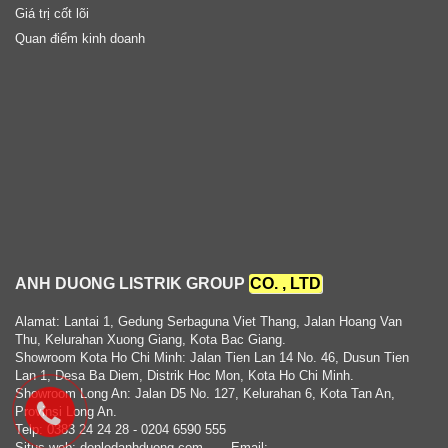
Giá trị cốt lõi
Quan điểm kinh doanh
ANH DUONG LISTRIK GROUP
CO. , LTD
Alamat: Lantai 1, Gedung Serbaguna Viet Thang, Jalan Hoang Van
Thu, Kelurahan Xuong Giang, Kota Bac Giang.
Showroom Kota Ho Chi Minh: Jalan Tien Lan 14 No. 46, Dusun Tien
Lan 1, Desa Ba Diem, Distrik Hoc Mon, Kota Ho Chi Minh.
Showroom Long An: Jalan D5 No. 127, Kelurahan 6, Kota Tan An,
Provinsi Long An.
Telp: 0383 24 24 28 - 0204 6590 555
Situs web: denledanhduong.com
- Email: