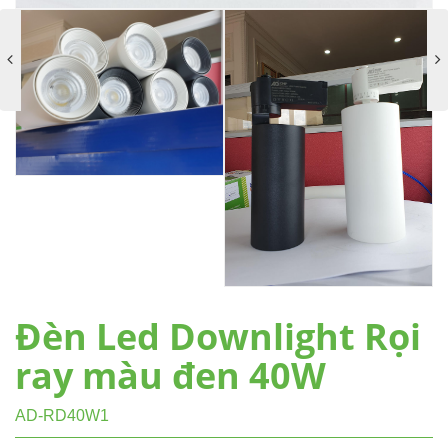
Đèn Led Downlight Rọi
ray màu đen 40W
AD-RD40W1