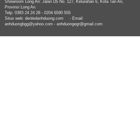
Showroom Long An: Jalan D5 No. 127, Kelurahan 6, Kota Tan An,
Provinsi Long An.
Telp: 0383 24 24 28 - 0204 6590 555
Situs web: denledanhduong.com
- Email:
anhduongbgg@yahoo.com - anhduongegr@gmail.com