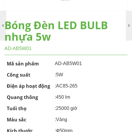
Bóng Đèn LED BULB
nhựa 5w
AD-AB5W01
Mã sản phẩm
AD-AB5W01
Công suất
:5W
Điện áp hoạt động
:AC85-265
Quang thông
:450 lm
Tuổi thọ
:25000 giờ
Màu sắc
:Vàng
Kích thước
:Ф50mm