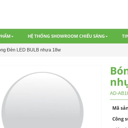
PHẨM
HỆ THỐNG SHOWROOM CHIẾU SÁNG
TI
ng Đèn LED BULB nhựa 18w
Bón
nh
AD-AB1
Mã sả
Công s