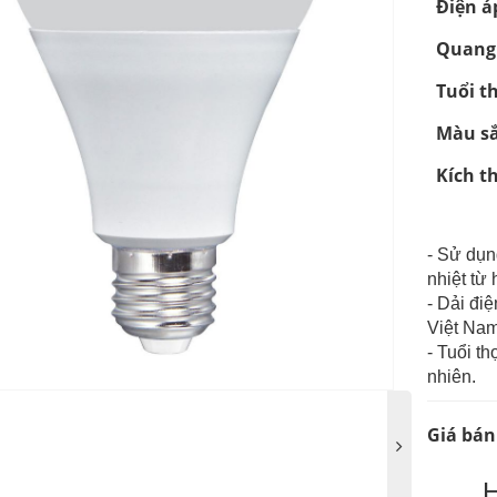
Điện á
Quang
Tuổi t
Màu s
Kích 
- Sử dụ
nhiệt từ
- Dải đi
Việt Nam
- Tuổi th
nhiên.
Giá bán