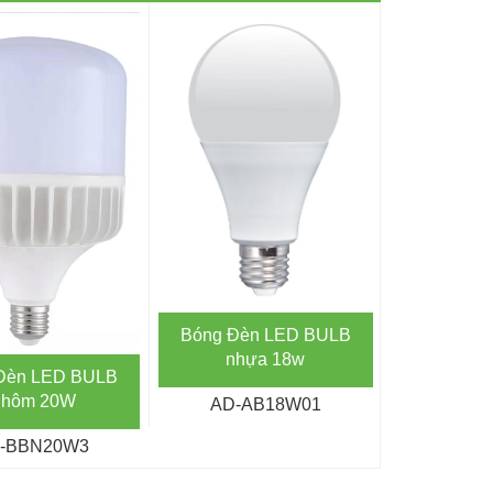
Bóng Đèn LED BULB
Bóng Đè
nhựa 18w
nhự
Đèn LED BULB
hôm 20W
AD-AB18W01
AD-A
-BBN20W3