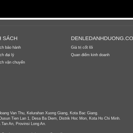
H SÁCH
DENLEDANHDUONG.C
ch bảo hành
Giá trị cốt lõi
h đại lý
Quan điểm kinh doanh
ch vận chuyển
Hoang Van Thu, Kelurahan Xuong Giang, Kota Bac Giang.
Dusun Tien Lan 1, Desa Ba Diem, Distrik Hoc Mon, Kota Ho Chi Minh.
 Tan An, Provinsi Long An.