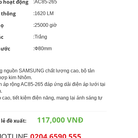
p hoạt động
:AC85-265
 thông
:1620 LM
họ
:25000 giờ
ắc
:Trắng
thước
:Ф80mm
ng nguồn SAMSUNG chất lượng cao, bộ tản
 hợp kim Nhôm.
ện áp rộng AC85-265 đáp ứng dải điện áp lưới tại
.
ọ cao, tiết kiệm điện năng, mang lại ánh sáng tự
117,000 VNĐ
 lẻ đề xuất:
0204 6590 555
HOTLINE