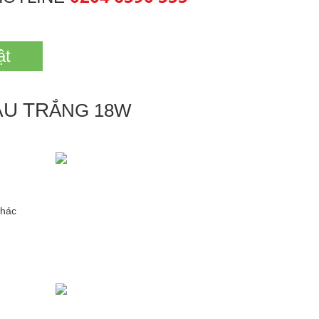
ật
ÀU TR
ẮNG 18W
khác