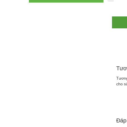
Tươ
Tương
cho s
Đáp