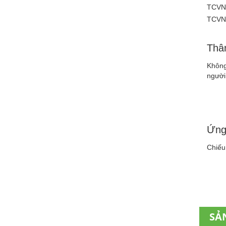
TCVN 
TCVN 
Thân
Không
người
Ứng
Chiếu 
SẢ