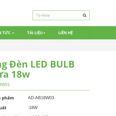
N TỨC
TÀI LIỆU
LIÊN HỆ
g Đèn LED BULB
ựa 18w
8W01
n phẩm
AD-AB18W03
uất
:18W