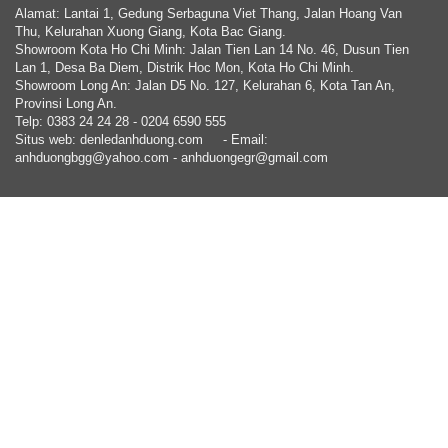
Alamat: Lantai 1, Gedung Serbaguna Viet Thang, Jalan Hoang Van
Thu, Kelurahan Xuong Giang, Kota Bac Giang.
Showroom Kota Ho Chi Minh: Jalan Tien Lan 14 No. 46, Dusun Tien
Lan 1, Desa Ba Diem, Distrik Hoc Mon, Kota Ho Chi Minh.
Showroom Long An: Jalan D5 No. 127, Kelurahan 6, Kota Tan An,
Provinsi Long An.
Telp: 0383 24 24 28 - 0204 6590 555
Situs web: denledanhduong.com
- Email:
anhduongbgg@yahoo.com - anhduongegr@gmail.com