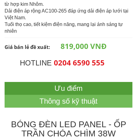
từ hợp kim Nhôm.
Dải điện áp rộng AC100-265 đáp ứng dải điện áp lưới tại
Việt Nam.
Tuổi thọ cao, tiết kiệm điện năng, mang lại ánh sáng tự
nhiên
819,000 VNĐ
Giá bán lẻ đề xuất:
0204 6590 555
HOTLINE
Ưu điểm
Thông số kỹ thuật
BÓNG ĐÈN LED PANEL - ỐP
TRẦN CHÓA CHÌM 38W