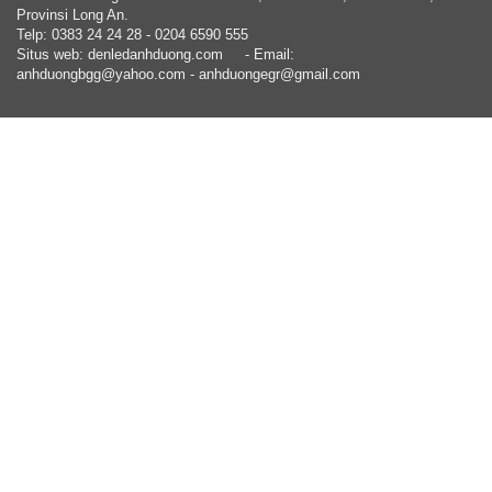
Provinsi Long An.
Telp: 0383 24 24 28 - 0204 6590 555
Situs web: denledanhduong.com
- Email:
anhduongbgg@yahoo.com - anhduongegr@gmail.com