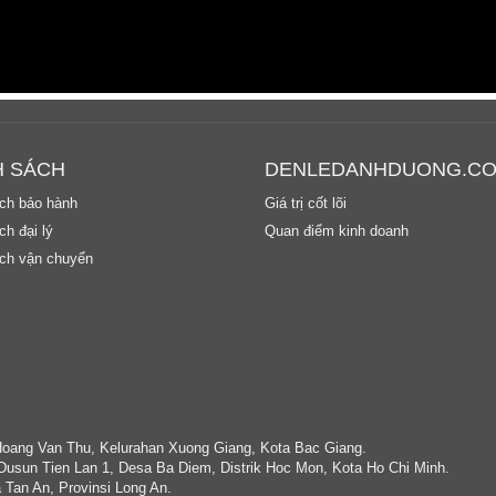
H SÁCH
DENLEDANHDUONG.C
ch bảo hành
Giá trị cốt lõi
h đại lý
Quan điểm kinh doanh
ch vận chuyển
Hoang Van Thu, Kelurahan Xuong Giang, Kota Bac Giang.
Dusun Tien Lan 1, Desa Ba Diem, Distrik Hoc Mon, Kota Ho Chi Minh.
 Tan An, Provinsi Long An.