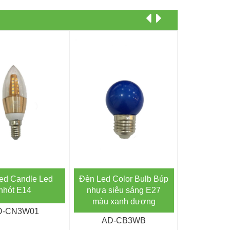
ed Candle Led
Đèn Led Color Bulb Búp
Đèn Led Co
nhót E14
nhựa siêu sáng E27
nhựa siê
màu xanh dương
màu 
D-CN3W01
AD-CB3WB
AD-