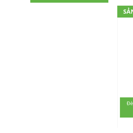
SẢ
Đè