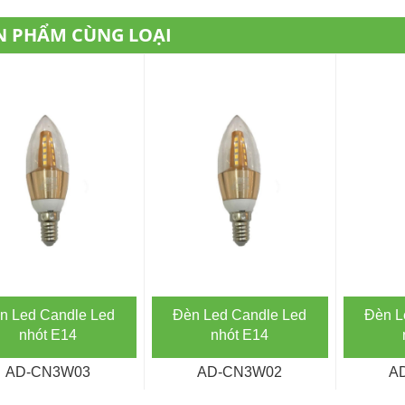
N PHẨM CÙNG LOẠI
n Led Candle Led
Đèn Led Candle Led
Đèn L
nhót E14
nhót E14
AD-CN3W03
AD-CN3W02
A