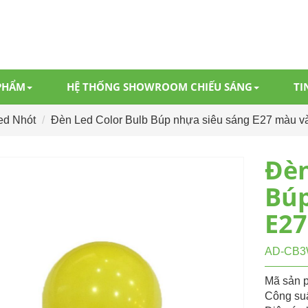
PHẨM
HỆ THỐNG SHOWROOM CHIẾU SÁNG
TI
ed Nhót
Đèn Led Color Bulb Búp nhựa siêu sáng E27 màu v
Đèn
Búp
E27
AD-CB
Mã sản 
Công su