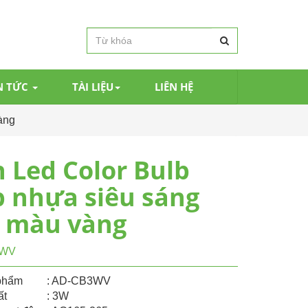
N TỨC
TÀI LIỆU
LIÊN HỆ
àng
 Led Color Bulb
 nhựa siêu sáng
 màu vàng
3WV
phẩm
: AD-CB3WV
ất
: 3W