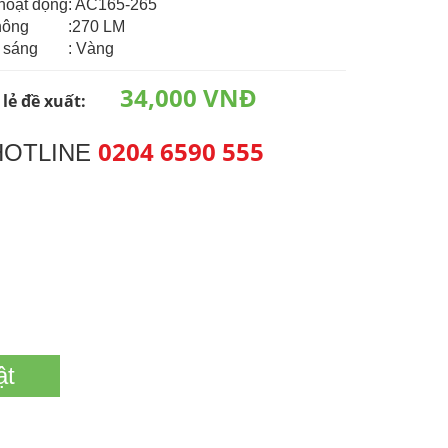
hoạt động
: AC165-265
hông
:270 LM
 sáng
: Vàng
34,000 VNĐ
 lẻ đề xuất:
0204 6590 555
HOTLINE
ật