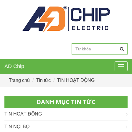
AD Chip
Togg
navig
Trang chủ
Tin tức
TIN HOẠT ĐỘNG
DANH MỤC TIN TỨC
TIN HOẠT ĐỘNG
TIN NỘI BỘ