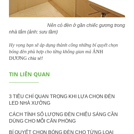
Nên có đèn ở gần chiếc gương trong
nhà tắm (ảnh: sưu tầm)
Hy vọng bạn sẽ áp dụng thành công những bí quyết chọn
bóng đèn phù hợp cho từng không gian mà
ÁNH
DƯƠNG
chia sẻ!
TIN LIÊN QUAN
3 TIÊU CHÍ QUAN TRỌNG KHI LỰA CHỌN ĐÈN
LED NHÀ XƯỞNG
CÁCH TÍNH SỐ LƯỢNG ĐÈN CHIẾU SÁNG CẦN
DÙNG CHO MỖI CĂN PHÒNG
BÍ QUYẾT CHỌN BÓNG ĐÈN CHO TỪNG LOẠI