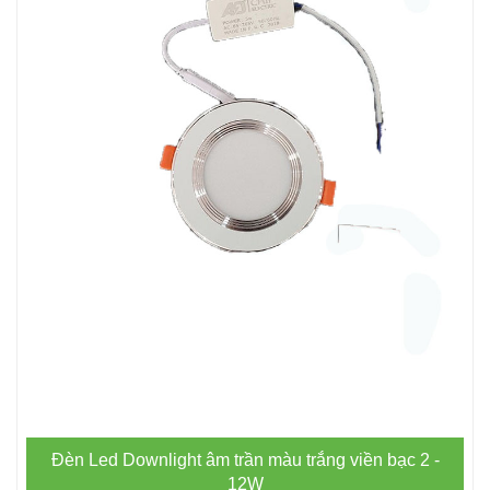
Đèn Led Downlight âm trần màu trắng viền bạc 2 -
12W