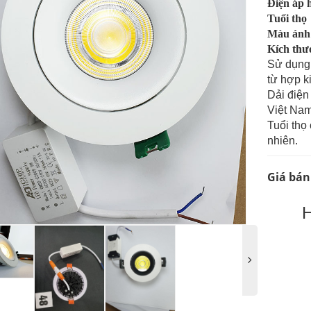
Điện áp 
Tuổi thọ
Màu ánh
Kích thư
Sử dụng
từ hợp 
Dải điện
Việt Nam
Tuổi thọ
nhiên.
Giá bán