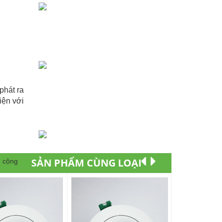
phát ra
iện với
SẢN PHẨM CÙNG LOẠI
g cộng