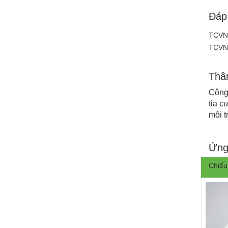
Đáp
TCVN 
TCVN 
Thân
Công
tia c
môi 
Ứng
Chiếu 