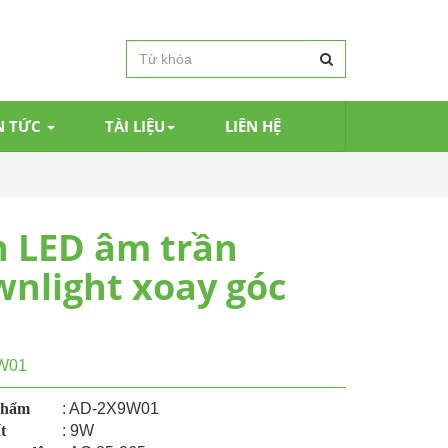
N TỨC
TÀI LIỆU
LIÊN HỆ
 LED âm trần
nlight xoay góc
W01
phẩm
: AD-2X9W01
t
: 9W