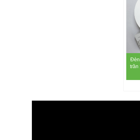
Đèn
trần