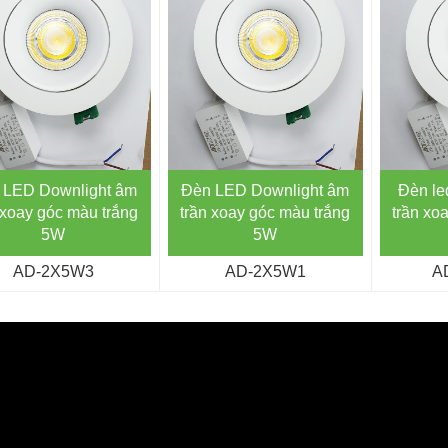
 LED Downlight âm
Đèn LED Downlight âm
Đèn le
 xoay góc màu trắng
trần xoay góc màu trắng
trần xo
5W
5W
AD-2X5W3
AD-2X5W1
A