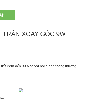
ật
 TRẦN XOAY G
ÓC 9W
tiết kiệm đến 90% so với bóng đèn thông thường,
khác