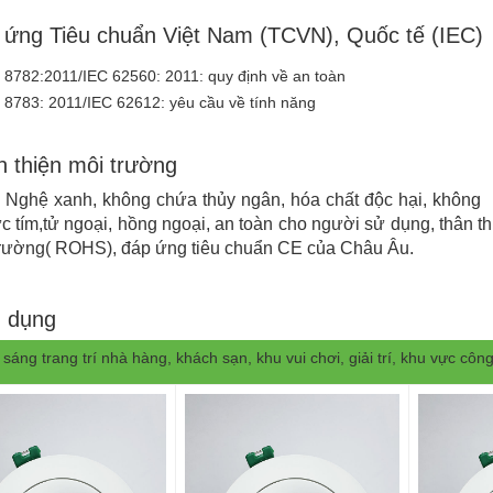
 ứng Tiêu chuẩn Việt Nam (TCVN), Quốc tế (IEC)
8782:2011/IEC 62560: 2011: quy định về an toàn
8783: 2011/IEC 62612: yêu cầu về tính năng
 thiện môi trường
 Nghệ xanh, không chứa thủy ngân, hóa chất độc hại, không 
ực tím,tử ngoại, hồng ngoại, an toàn cho người sử dụng, thân th
trường( ROHS), đáp ứng tiêu chuẩn CE của Châu Âu.
 dụng
sáng trang trí nhà hàng, khách sạn, khu vui chơi, giải trí, khu vực côn