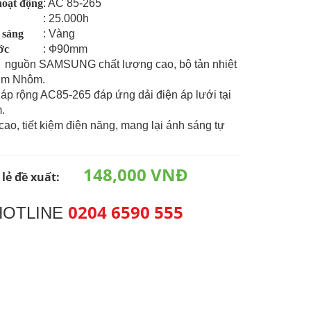
hoạt động
: AC 85-265
: 25.000h
 sáng
: Vàng
ớc
: Ф90mm
 nguồn SAMSUNG chất lượng cao, bộ tản nhiệt
kim Nhôm.
 áp rộng AC85-265 đáp ứng dải điện áp lưới tại
.
 cao, tiết kiệm điện năng, mang lại ánh sáng tự
148,000 VNĐ
 lẻ đề xuất:
0204 6590 555
HOTLINE