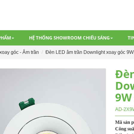
PHẨM
HỆ THỐNG SHOWROOM CHIẾU SÁNG
TI
xoay góc - Âm trần
Đèn LED âm trần Downlight xoay góc 9W
Đèn
Dow
9W
AD-2X9
Mã sản 
Công suấ