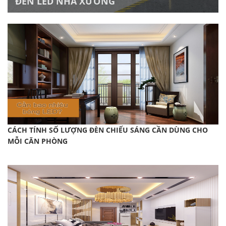
ĐÈN LED NHÀ XƯỞNG
CÁCH TÍNH SỐ LƯỢNG ĐÈN CHIẾU SÁNG CẦN DÙNG CHO
MỖI CĂN PHÒNG