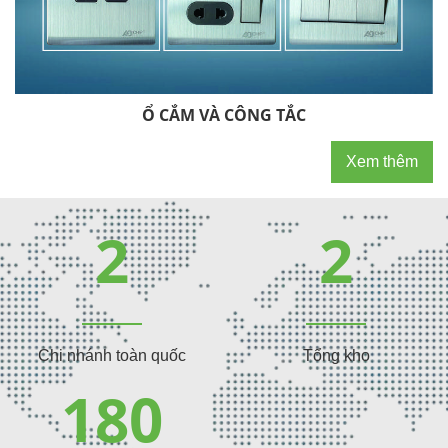
Ổ CẮM VÀ CÔNG TẮC
Xem thêm
2
2
Chi nhánh toàn quốc
Tổng kho
180